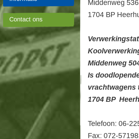
Midd
1704 BP Heerh
Contact ons
Verwerkingstat
Koolverwerking
Middenweg 504
Is doodlopende
vrachtwagens t
1704 BP Heer
Telefoon: 06-2
Fax: 072-5719